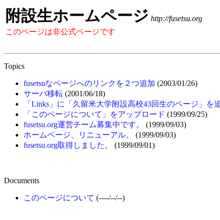
附設生ホームページ
http://fusetsu.org
このページは非公式ページです
Topics
fusetsuなページへのリンクを２つ追加
(2003/01/26)
サーバ移転
(2001/06/18)
「Links」に「久留米大学附設高校43回生のページ」を
「このページについて」をアップロード
(1999/09/25)
fusetsu.org運営チーム募集中です。
(1999/09/03)
ホームページ、リニューアル。
(1999/09/03)
fusetsu.org取得しました。
(1999/09/01)
Documents
このページについて
(----/--/--)