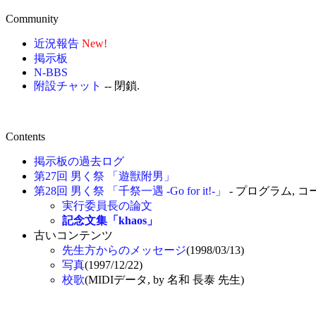
Community
近況報告
New!
掲示板
N-BBS
附設チャット
-- 閉鎖.
Contents
掲示板の過去ログ
第27回 男く祭 「遊獣附男」
第28回 男く祭 「千祭一遇 -Go for it!-」
- プログラム, コー
実行委員長の論文
記念文集「khaos」
古いコンテンツ
先生方からのメッセージ
(1998/03/13)
写真
(1997/12/22)
校歌
(MIDIデータ, by 名和 長泰 先生)