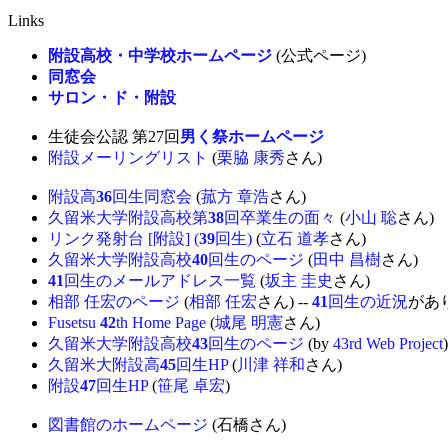
Links
附設高校・中学校ホームページ
(公式ページ)
同窓会
サロン・ド・附設
生徒会公認 第27回
男く祭ホームページ
附設メーリングリスト
(
栗脇 康秀
さん)
附設高
36
回生同窓会
(
菰方 章浩
さん)
久留米大学附設高校第
38
回卒業生の面々
(
小山 聡
さん)
リンク発射台 [附設] (
39
回生)
(
立石 道孝
さん)
久留米大学附設高校
40
回生のページ
(
田中 昌樹
さん)
41
回生のメールアドレス一覧
(
坂主 圭史
さん)
相部 任宏のページ
(
相部 任宏
さん) --
41
回生の近況
があ
Fusetsu
42
th Home Page
(
城尾 明憲
さん)
久留米大学附設高校
43
回生のページ
(by
43rd Web Project
)
久留米大附設高
45
回生HP
(
川津 祥和
さん)
附設
47
回生HP
(
笹尾 卓宏
)
図書館のホームページ
(石橋さん)